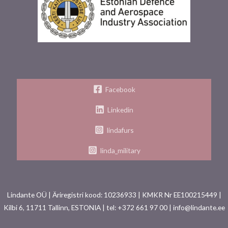
Facebook
Linkedin
lindafurs
linda_military
Lindante OÜ | Äriregistri kood: 10236933 | KMKR Nr EE100215449 |
Kilbi 6, 11711 Tallinn, ESTONIA | tel: +372 661 97 00 | info@lindante.ee