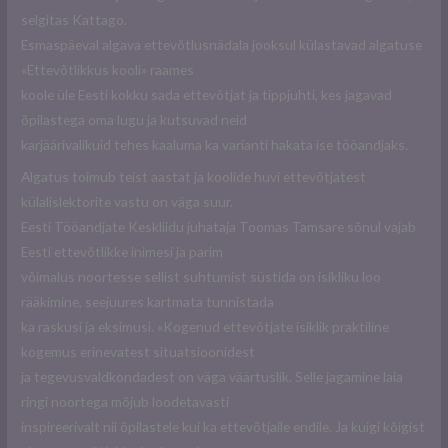
selgitas Kattago.
Esmaspäeval algava ettevõtlusnädala jooksul külastavad algatuse
«Ettevõtlikkus kooli» raames
koole üle Eesti kokku sada ettevõtjat ja tippjuhti, kes jagavad
õpilastega oma lugu ja kutsuvad neid
karjäärivalikuid tehes kaaluma ka varianti hakata ise tööandjaks.
Algatus toimub teist aastat ja koolide huvi ettevõtjatest
külalislektorite vastu on väga suur.
Eesti Tööandjate Keskliidu juhataja Toomas Tamsare sõnul vajab
Eesti ettevõtlikke inimesi ja parim
võimalus noortesse sellist suhtumist süstida on isikliku loo
rääkimine, seejuures kartmata tunnistada
ka raskusi ja eksimusi. «Kogenud ettevõtjate isiklik praktiline
kogemus erinevatest situatsioonidest
ja tegevusvaldkondadest on väga väärtuslik. Selle jagamine laia
ringi noortega mõjub loodetavasti
inspireerivalt nii õpilastele kui ka ettevõtjaile endile. Ja kuigi kõigist