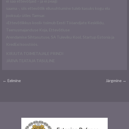
ei saa ettevõtjaid – ja ei peagi
saama -, siis ettevõtlik ellusuhtumine tuleb kasuks kogu elu
jooksul,» ütles Tamsar.
«Ettevõtlikkus kooli» toimub Eesti Tööandjate Keskliidu,
Teenusmajanduse Koja, Ettevõtluse
Arendamise Sihtasutuse, SA Tuleviku Kool, Startup Estonia ja
KredExi koostöös.
KIRJUTA TOIMETAJALE PRINDI
JÄRVA TEATAJA TASULINE
←
Eelmine
Järgmine
→