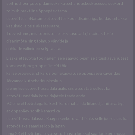
sõitnud loengute pidamiseks kutsehariduskeskusesse, seekord
toimub praktiline õppepäev tema
ettevõttes. «Näitame ettevõttes koos disaineriga, kuidas tehakse
kasukaid ja teisi aksessuaare.
Tutvustame, mis tööriistu selleks kasutada ja kuidas tekib
disanimõte ning toimub värvide ja
nahkade valimine,» selgitas ta.
Lisaks ettevõtja töö nägemisele saavad peamiselt täiskasvanutest
koosnev õppegrupp mitmeid töid
ka ise proovida. Et karusloomakasvatuse õppepäeva kavandas
Järvamaa kutsehariduskeskus
üleriigilise ettevõtlusnädala ajale, siis otsustati sellest ka
ettevõtlusnädala korraldajatele teada anda.
«Oleme ettevõttega ka Eesti karusnahaliidu liikmed ja nii arvatigi,
et õppepäev sobib kenasti ka
ettevõtlusnädalasse. Räägin seekord vaid lisaks selle juures siis ka
ettevõtjaks saamise loo ja jagan
oma 23 ettevõtjana tegutsetud aasta jooksul saadud kogemusi,»