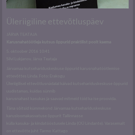
Üleriigiline ettevõtluspäev
JÄRVA TEATAJA
Karusnahatöötleja kutsus õppurid praktilist poolt kaema
5. oktoober 2016 10:41
Silvi Lukjanov, Järva Teataja
Järvamaa kutsehariduskeskuse õppurid karusnahatöötlemise
ettevõttes Linda. Foto: Erakogu
Üleriigilisel ettevõtlusnädalal käivad kutsehariduskeskuse õppurid
uudistamas, kuidas sünnib
karusnahast kasukas ja saavad mitmeid töid ka ise proovida.
Täna sõitsid kümmekond Järvamaa kutsehariduskeskuse
karusloomakasvatuse õppurit Tallinnasse
külla kasuka- ja kindatööstusele Linda (OÜ Lindante). Varasemalt
on ettevõtte juht Tarmo Kattago